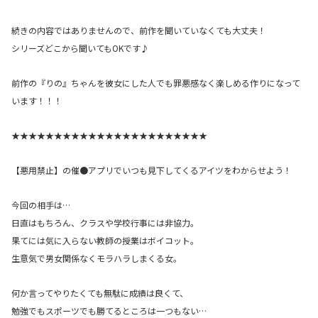
続きの内容ではありませんので、前作を聞いていなくても大丈夫！
シリーズどこから聞いてもOKです♪
前作の『りの』ちゃんを彼女にした人でも罪悪感なく楽しめる作りになって
います！！！
★★★★★★★★★★★★★★★★★★★★★★★
【悪用禁止】の催●アプリでいつも見下してくるアイツをわからせよう！
今回の相手は…
日直はもちろん、クラスや学校行事には非協力。
果てには気に入らない教師の授業はボイコット。
生意気で男女関係なくモラハラしまくる女。
何か言ってやりたくても無駄に成績は良くて、
勉強でもスポーツでも勝てるところは一つもない…