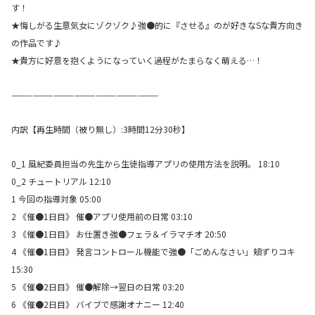
す！
★悔しがる生意気女にゾクゾク♪強●的に『させる』のが好きなSな貴方向き
の作品です♪
★貴方に好意を抱くようになっていく過程がたまらなく萌える…！
—————————————————————
内訳【再生時間（被り無し）:3時間12分30秒】
0_1 風紀委員担当の先生から生徒指導アプリの使用方法を説明。 18:10
0_2 チュートリアル 12:10
1 今回の指導対象 05:00
2 《催●1日目》 催●アプリ使用前の日常 03:10
3 《催●1日目》 お仕置き強●フェラ＆イラマチオ 20:50
4 《催●1日目》 発言コントロール機能で強●「ごめんなさい」頬ずりコキ
15:30
5 《催●2日目》 催●解除→翌日の日常 03:20
6 《催●2日目》 バイブで感謝オナニー 12:40