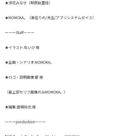
★涼花みなせ（柳原絵里役）
★MOMOKA。（美住りの/先生/アプリシステムボイス）
ーーーStaffーーー
★イラスト:ねいび 様
★企画・シナリオ:MOMOKA。
★ロゴ・説明画像:都 様
（最上部セリフ画像のみMOMOKA。）
★編集:倉槻祐也 様
ーーーproductionーーー