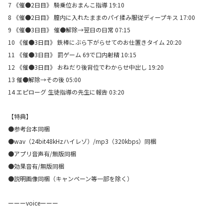
7 《催●2日目》 騎乗位おまんこ指導 19:10
8 《催●2日目》 膣内に入れたままのパイ揉み服従ディープキス 17:00
9 《催●3日目》 催●解除→翌日の日常 07:15
10 《催●3日目》 鉄棒にぶら下がらせてのお仕置きタイム 20:20
11 《催●3日目》 罰ゲーム 69で口内射精 10:15
12 《催●3日目》 おねだり後背位でわからせ中出し 19:20
13 催●解除→その後 05:00
14 エピローグ 生徒指導の先生に報告 03:20
【特典】
●参考台本同梱
●wav（24bit48kHzハイレゾ）/mp3（320kbps）同梱
●アプリ音声有/無版同梱
●効果音有/無版同梱
●説明画像同梱（キャンペーン等一部を除く）
ーーーvoiceーーー