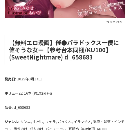
2025.09.26
【無料エロ漫画】催●パラドックスー僕に
偉そうな女ー【参考台本同梱/KU100】
(SweetNightmare) d_658683
発売日:
2025年9月17日
ボリューム:
16本 (約192分)+α
品番:
d_658683
ジャンル:
クンニ, 中出し, フェラ, ごっくん, イラマチオ, 退廃・背徳・インモ
ラル, 男性向け, 成人向け, バイノーラル, 耳舐め, 連続絶頂, KU100