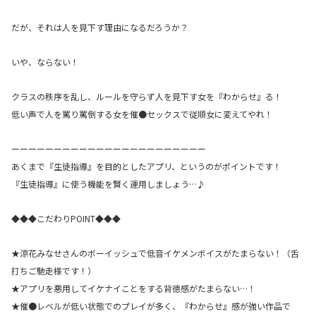
だが、それは人を見下す理由になるだろうか？
いや、ならない！
クラスの秩序を乱し、ルールを守らず人を見下す女を『わからせ』る！
低い声で人を罵り罵倒する女を催●セックスで従順女に変えてやれ！
ーーーーーーーーーーーーーーーーーーーーーーー
あくまで『生徒指導』を目的としたアプリ、というのがポイントです！
『生徒指導』に使う機能を賢く運用しましょう…♪
◆◆◆こだわりPOINT◆◆◆
★涼花みなせさんのボーイッシュで低音イケメンボイスがたまらない！（舌
打ちご馳走様です！）
★アプリを悪用してイケナイことをする背徳感がたまらない…！
★催●レベルが低い状態でのプレイが多く、『わからせ』感が強い作品で