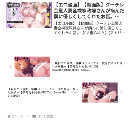
【エロ漫画】【動画版】クーデレ
リューム: 3本 (約2...
エロ漫画
金髪人妻全裸家政婦さんが病んだ
僕に優しくしてくれたお話。
【CV:雲八はち】(アトリエ
【エロ漫画】【動画版】クーデレ金髪人
TODO) d_657569
妻全裸家政婦さんが病んだ僕に優しくし
てくれたお話。【CV:雲八はち】(アトリエ
TODO) d_657569発売日: 2025年9月5日ボ
リューム: 動画1本+α品番: d_657569ジャ
ンル: 人妻・主...
【無料エロ漫画】催●パラドックスー僕を受け入れな
いお嬢様ー【参考台本同梱/KU100】
(SweetNightmare) d_658691
【無料エロ漫画】催●パラドックスー僕が好きになっ
た女子ー【参考台本同梱/KU100】(SweetNightmare)
d_658674
ホーム
エロ漫画