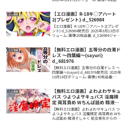
d_669511ジャンル: クンニ, 百合, 男性向
け, 成人向け, VTuber,...
【エロ漫画】R-18キ○アハート
エロ漫画
2(プレゼント) d_526984
【エロ漫画】R-18キ○アハート2(プレゼ
ント) d_526984発売日: 2025年3月13日ボ
リューム: 画像20枚品番: d_526984ジャン
ル: イラスト・CG集, アクション・格闘,
変身ヒロイン, パイパン, 金髪, 男性向け...
【無料エロ漫画】五等分の白濁ド
エロ漫画
レス 〜四葉編〜(sayuri)
d_681976
【無料エロ漫画】五等分の白濁ドレス 〜
四葉編〜(sayuri) d_681976発売日: 2025年
10月18日ボリューム: 画像140枚品番:
d_681976ジャンル: 幼なじみ, 乱交, 中出
し, フェラ, ぶっかけ, パイズリ, お...
【無料エロ漫画】よわよわサキュ
エロ漫画
バス つよつよサキュバス 淫魔検
定 両耳責め Wちんぽ舐め 精液そ
しゃく 処女喪失からの覚醒オホ
【無料エロ漫画】よわよわサキュバス つ
声騎乗位 連続強●射精(三毛猫
よつよサキュバス 淫魔検定 両耳責め Wち
んぽ舐め 精液そしゃく 処女喪失からの覚
BOX) d_703847
醒オホ声騎乗位 連続強●射精(三毛猫
BOX) d_703847発売日: 2025年11月20日ボ