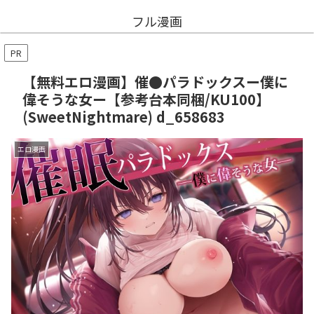
フル漫画
PR
【無料エロ漫画】催●パラドックスー僕に
偉そうな女ー【参考台本同梱/KU100】
(SweetNightmare) d_658683
エロ漫画