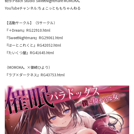
制作:Peach Studio SweetNightmare MOMOKA。
YouTubeチャンネル:ちょこっとももちゃんねる
【活動サークル】（5サークル）
『＋Dream』RG22910.html
『SweetNightmare』RG29061.html
『はーとこれくと』RG42052.html
『たいくつ屋』RG41645.html
（MOMOKA。×御崎ひより）
『ラブ×ダークネス』RG43753.html