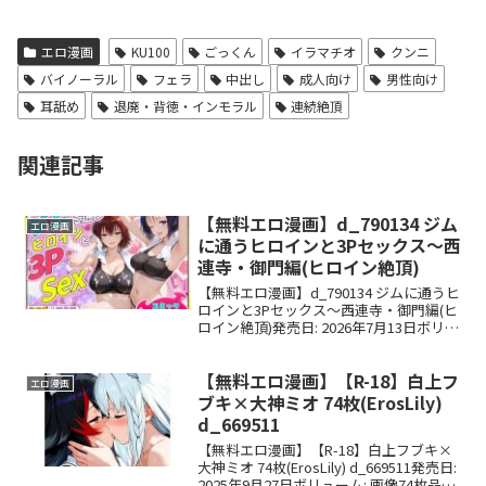
エロ漫画
KU100
ごっくん
イラマチオ
クンニ
バイノーラル
フェラ
中出し
成人向け
男性向け
耳舐め
退廃・背徳・インモラル
連続絶頂
関連記事
【無料エロ漫画】d_790134 ジム
エロ漫画
に通うヒロインと3Pセックス〜西
連寺・御門編(ヒロイン絶頂)
【無料エロ漫画】d_790134 ジムに通うヒ
ロインと3Pセックス〜西連寺・御門編(ヒ
ロイン絶頂)発売日: 2026年7月13日ボリュ
ーム: 100品番: d_790134サークル：ヒロ
イン絶頂ジャンル: クンニ, 巨乳, ぶっか
【無料エロ漫画】【R-18】白上フ
け, 3P...
エロ漫画
ブキ×大神ミオ 74枚(ErosLily)
d_669511
【無料エロ漫画】【R-18】白上フブキ×
大神ミオ 74枚(ErosLily) d_669511発売日:
2025年9月27日ボリューム: 画像74枚品番: